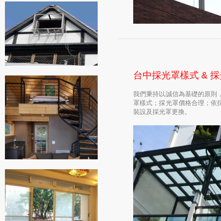
台中採光罩樣式 & 
我們秉持以誠信為基礎的原則
罩樣式；採光罩價格合理；依
裝設及採光罩更換。