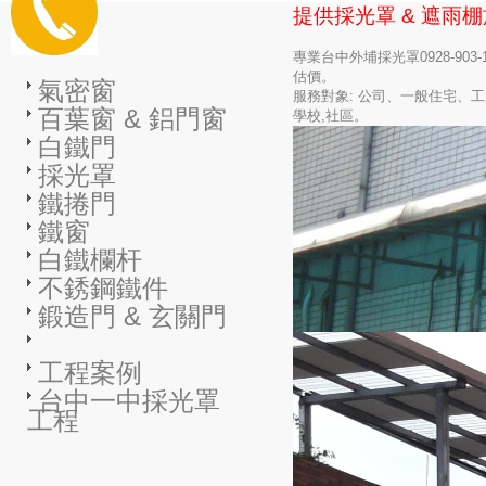
提供採光罩 & 遮雨
專業台中外埔採光罩0928-903
估價。
氣密窗
服務對象: 公司、一般住宅、
百葉窗 & 鋁門窗
學校,社區。
白鐵門
採光罩
鐵捲門
鐵窗
白鐵欄杆
不銹鋼鐵件
鍛造門 & 玄關門
工程案例
台中一中採光罩
工程