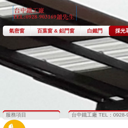
氣密窗
百葉窗 & 鋁門窗
白鐵門
採光
服務項目
台中鐵工廠 TEL：0928-9