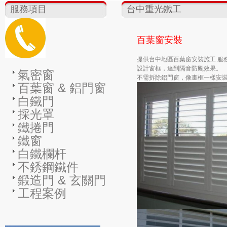
服務項目
台中重光鐵工
百葉窗安裝
提供台中地區百葉窗安裝施工 服務專線
設計窗框，達到隔音防颱效果。
氣密窗
不需拆除鋁門窗，像畫框一樣安
百葉窗 & 鋁門窗
白鐵門
採光罩
鐵捲門
鐵窗
白鐵欄杆
不銹鋼鐵件
鍛造門 & 玄關門
工程案例