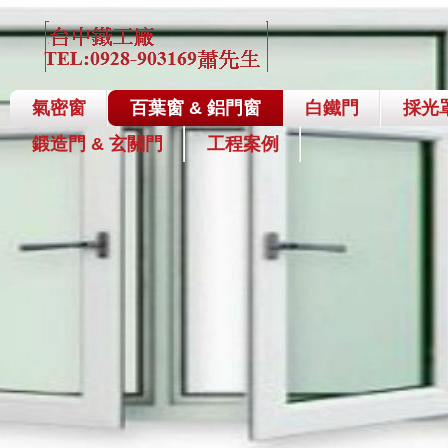
氣密窗
百葉窗 & 鋁門窗
白鐵門
採光
鍛造門 & 玄關門
工程案例