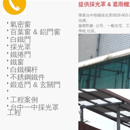
提供採光罩 & 遮雨
專業台中梧棲採光罩0928-903
估價。
氣密窗
服務對象: 公司、一般住宅、
百葉窗 & 鋁門窗
學校,社區。
白鐵門
採光罩
鐵捲門
鐵窗
白鐵欄杆
不銹鋼鐵件
鍛造門 & 玄關門
工程案例
台中一中採光罩
工程