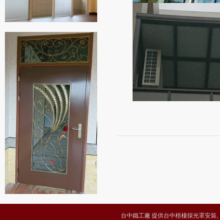
台中鐵工廠 提供台中梧棲採光罩安裝, 台