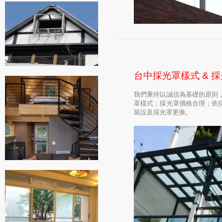
台中採光罩樣式 & 
我們秉持以誠信為基礎的原則
罩樣式；採光罩價格合理；依
裝設及採光罩更換。