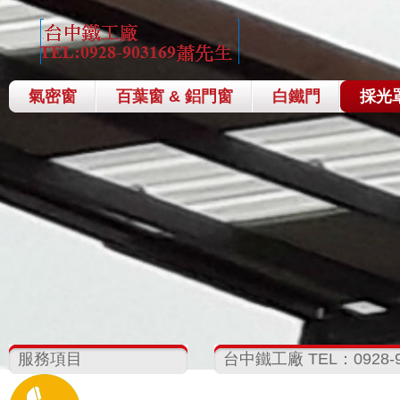
氣密窗
百葉窗 & 鋁門窗
白鐵門
採光
服務項目
台中鐵工廠 TEL：0928-9