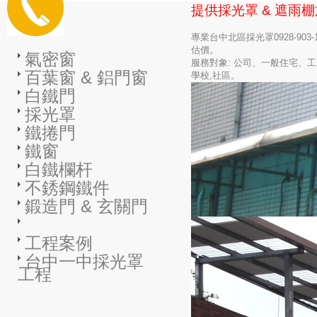
提供採光罩 & 遮雨
專業台中北區採光罩0928-903
估價。
氣密窗
服務對象: 公司、一般住宅、
百葉窗 & 鋁門窗
學校,社區。
白鐵門
採光罩
鐵捲門
鐵窗
白鐵欄杆
不銹鋼鐵件
鍛造門 & 玄關門
工程案例
台中一中採光罩
工程