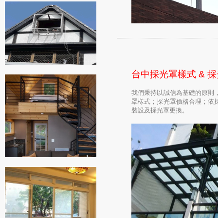
台中採光罩樣式 & 
我們秉持以誠信為基礎的原則
罩樣式；採光罩價格合理；依
裝設及採光罩更換。