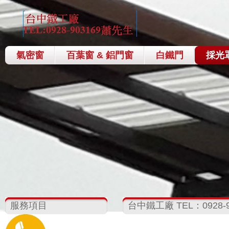
氣密窗
百葉窗 & 鋁門窗
白鐵門
採光
服務項目
台中鐵工廠 TEL：0928-9