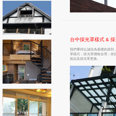
台中採光罩樣式 & 
我們秉持以誠信為基礎的原則
罩樣式；採光罩價格合理；依
裝設及採光罩更換。