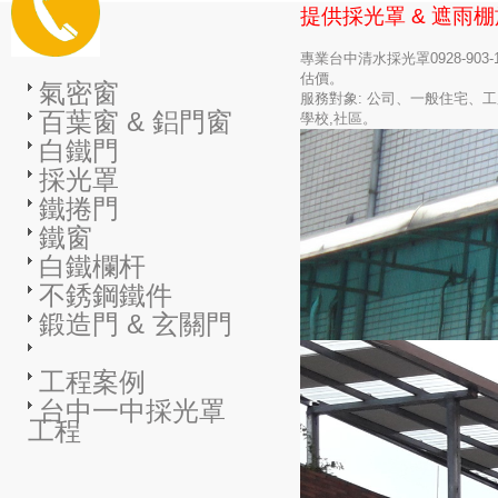
提供採光罩 & 遮雨
專業台中清水採光罩0928-903
估價。
氣密窗
服務對象: 公司、一般住宅、
百葉窗 & 鋁門窗
學校,社區。
白鐵門
採光罩
鐵捲門
鐵窗
白鐵欄杆
不銹鋼鐵件
鍛造門 & 玄關門
工程案例
台中一中採光罩
工程