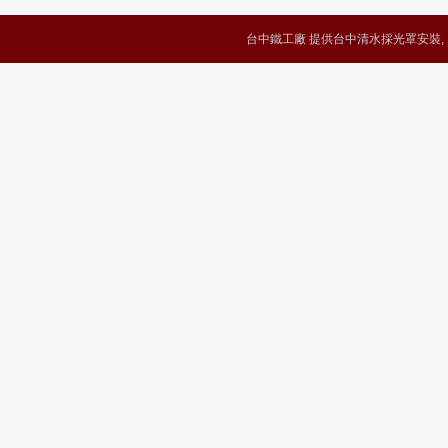
台中鐵工廠 提供台中清水採光罩安裝, 台