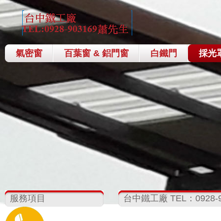
氣密窗
百葉窗 & 鋁門窗
白鐵門
採光
服務項目
台中鐵工廠 TEL：0928-9